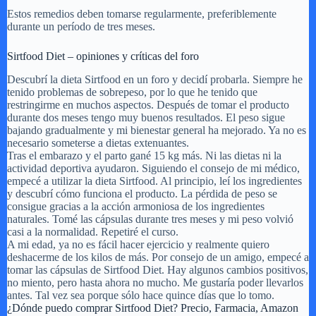
Estos remedios deben tomarse regularmente, preferiblemente
durante un período de tres meses.
Sirtfood Diet – opiniones y críticas del foro
Descubrí la dieta Sirtfood en un foro y decidí probarla. Siempre he
tenido problemas de sobrepeso, por lo que he tenido que
restringirme en muchos aspectos. Después de tomar el producto
durante dos meses tengo muy buenos resultados. El peso sigue
bajando gradualmente y mi bienestar general ha mejorado. Ya no es
necesario someterse a dietas extenuantes.
Tras el embarazo y el parto gané 15 kg más. Ni las dietas ni la
actividad deportiva ayudaron. Siguiendo el consejo de mi médico,
empecé a utilizar la dieta Sirtfood. Al principio, leí los ingredientes
y descubrí cómo funciona el producto. La pérdida de peso se
consigue gracias a la acción armoniosa de los ingredientes
naturales. Tomé las cápsulas durante tres meses y mi peso volvió
casi a la normalidad. Repetiré el curso.
A mi edad, ya no es fácil hacer ejercicio y realmente quiero
deshacerme de los kilos de más. Por consejo de un amigo, empecé a
tomar las cápsulas de Sirtfood Diet. Hay algunos cambios positivos,
no miento, pero hasta ahora no mucho. Me gustaría poder llevarlos
antes. Tal vez sea porque sólo hace quince días que lo tomo.
¿Dónde puedo comprar Sirtfood Diet? Precio, Farmacia, Amazon