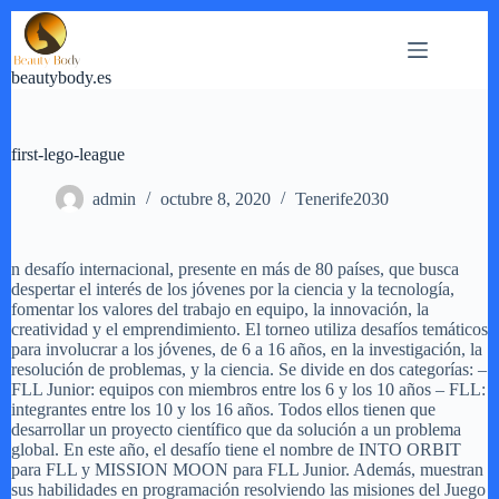
Saltar
al
contenido
beautybody.es
first-lego-league
admin
octubre 8, 2020
Tenerife2030
n desafío internacional, presente en más de 80 países, que busca
despertar el interés de los jóvenes por la ciencia y la tecnología,
fomentar los valores del trabajo en equipo, la innovación, la
creatividad y el emprendimiento. El torneo utiliza desafíos temáticos
para involucrar a los jóvenes, de 6 a 16 años, en la investigación, la
resolución de problemas, y la ciencia. Se divide en dos categorías: –
FLL Junior: equipos con miembros entre los 6 y los 10 años – FLL:
integrantes entre los 10 y los 16 años. Todos ellos tienen que
desarrollar un proyecto científico que da solución a un problema
global. En este año, el desafío tiene el nombre de INTO ORBIT
para FLL y MISSION MOON para FLL Junior. Además, muestran
sus habilidades en programación resolviendo las misiones del Juego