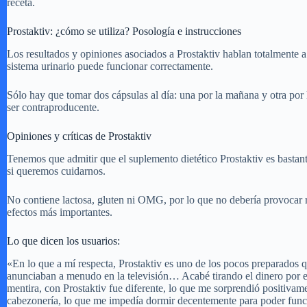
receta.
Prostaktiv: ¿cómo se utiliza? Posología e instrucciones
Los resultados y opiniones asociados a Prostaktiv hablan totalmente a
sistema urinario puede funcionar correctamente.
Sólo hay que tomar dos cápsulas al día: una por la mañana y otra po
ser contraproducente.
Opiniones y críticas de Prostaktiv
Tenemos que admitir que el suplemento dietético Prostaktiv es bastan
si queremos cuidarnos.
No contiene lactosa, gluten ni OMG, por lo que no debería provocar re
efectos más importantes.
Lo que dicen los usuarios:
«En lo que a mí respecta, Prostaktiv es uno de los pocos preparados 
anunciaban a menudo en la televisión… Acabé tirando el dinero por 
mentira, con Prostaktiv fue diferente, lo que me sorprendió positiva
cabezonería, lo que me impedía dormir decentemente para poder funcio