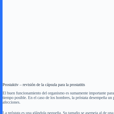
Prostaktiv – revisión de la cápsula para la prostatitis
El buen funcionamiento del organismo es sumamente importante para no
tiempo posible. En el caso de los hombres, la próstata desempeña un 
afecciones.
La próstata es una glándula pequeña. Su tamaño se asemeja al de una 