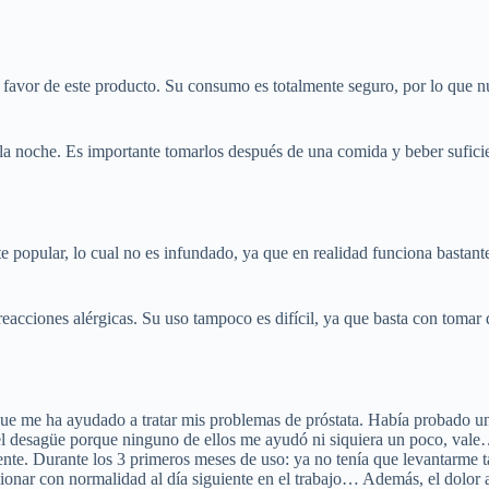
 favor de este producto. Su consumo es totalmente seguro, por lo que n
r la noche. Es importante tomarlos después de una comida y beber sufi
te popular, lo cual no es infundado, ya que en realidad funciona bastan
acciones alérgicas. Su uso tampoco es difícil, ya que basta con tomar do
que me ha ayudado a tratar mis problemas de próstata. Había probado un
el desagüe porque ninguno de ellos me ayudó ni siquiera un poco, vale
mente. Durante los 3 primeros meses de uso: ya no tenía que levantarme 
nar con normalidad al día siguiente en el trabajo… Además, el dolor a