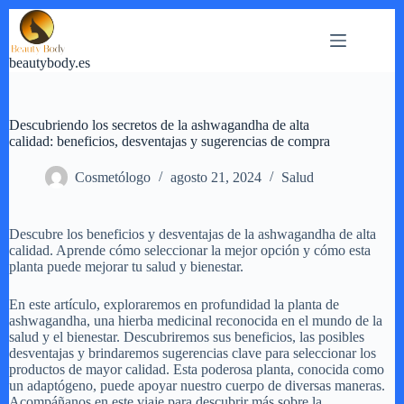
Saltar
al
contenido
beautybody.es
Descubriendo los secretos de la ashwagandha de alta
calidad: beneficios, desventajas y sugerencias de compra
Cosmetólogo
agosto 21, 2024
Salud
Descubre los beneficios y desventajas de la ashwagandha de alta
calidad. Aprende cómo seleccionar la mejor opción y cómo esta
planta puede mejorar tu salud y bienestar.
En este artículo, exploraremos en profundidad la planta de
ashwagandha, una hierba medicinal reconocida en el mundo de la
salud y el bienestar. Descubriremos sus beneficios, las posibles
desventajas y brindaremos sugerencias clave para seleccionar los
productos de mayor calidad. Esta poderosa planta, conocida como
un adaptógeno, puede apoyar nuestro cuerpo de diversas maneras.
Acompáñanos en este viaje para descubrir más sobre la