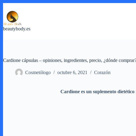
Saltar
al
contenido
beautybody.es
Cardione cápsulas – opiniones, ingredientes, precio, ¿dónde comprar
Cosmetólogo
octubre 6, 2021
Corazón
Cardione es un suplemento dietético n