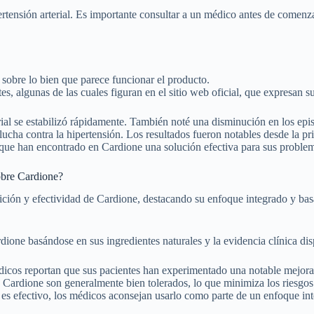
rtensión arterial. Es importante consultar a un médico antes de comenza
 sobre lo bien que parece funcionar el producto.
s, algunas de las cuales figuran en el sitio web oficial, que expresan s
ial se estabilizó rápidamente. También noté una disminución en los epi
 lucha contra la hipertensión. Los resultados fueron notables desde la p
 que han encontrado en Cardione una solución efectiva para sus problema
obre Cardione?
ción y efectividad de Cardione, destacando su enfoque integrado y ba
dione basándose en sus ingredientes naturales y la evidencia clínica di
cos reportan que sus pacientes han experimentado una notable mejora en
 Cardione son generalmente bien tolerados, lo que minimiza los riesgos
s efectivo, los médicos aconsejan usarlo como parte de un enfoque integ